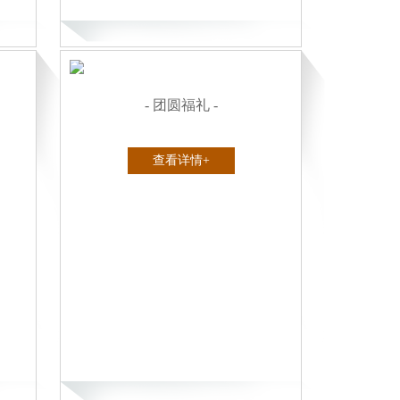
- 团圆福礼 -
查看详情+