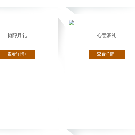
- 糖醇月礼 -
- 心意豪礼 -
查看详情+
查看详情+