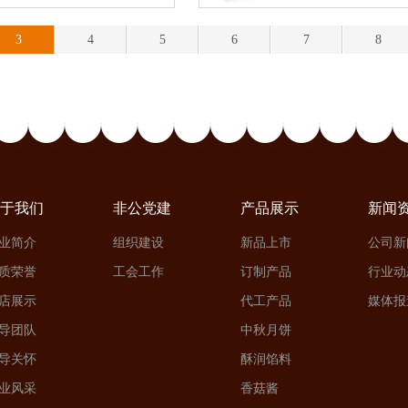
3
4
5
6
7
8
于我们
非公党建
产品展示
新闻
业简介
组织建设
新品上市
公司新
质荣誉
工会工作
订制产品
行业动
店展示
代工产品
媒体报
导团队
中秋月饼
导关怀
酥润馅料
业风采
香菇酱