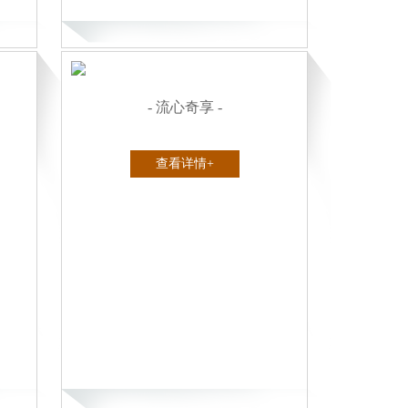
- 流心奇享 -
查看详情+