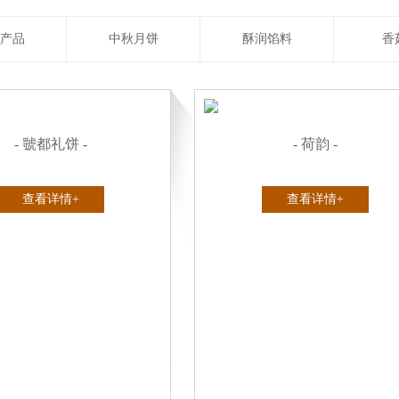
产品
中秋月饼
酥润馅料
香
- 虢都礼饼 -
- 荷韵 -
查看详情+
查看详情+