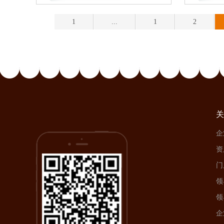
1
...
1
2
关
企
资
门
领
领
企