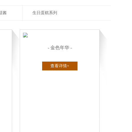
菇酱
生日蛋糕系列
- 金色年华 -
查看详情+