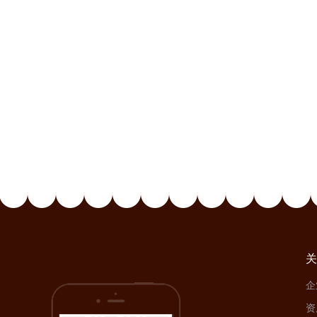
关
企
资